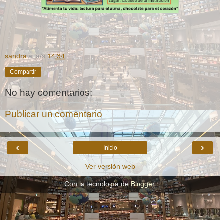
sandra
a la/s
14:34
Compartir
No hay comentarios:
Publicar un comentario
‹
›
Inicio
Ver versión web
Con la tecnología de
Blogger
.