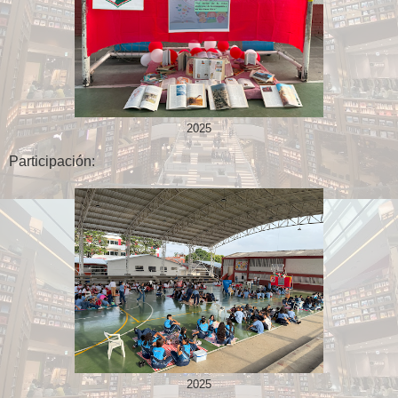
2025
Participación:
2025