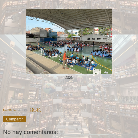
2025
sandra
a la/s
19:34
Compartir
No hay comentarios: